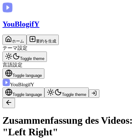
You
BlogifY
ホーム
要約を生成
テーマ設定
Toggle theme
言語設定
Toggle language
You
BlogifY
Toggle language
Toggle theme
Zusammenfassung des Videos:
"Left Right"