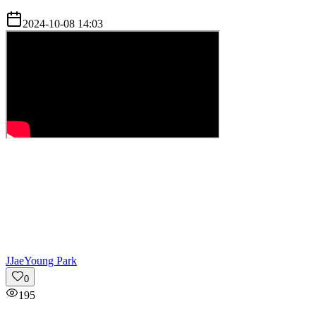
2024-10-08 14:03
J
JaeYoung Park
0
195