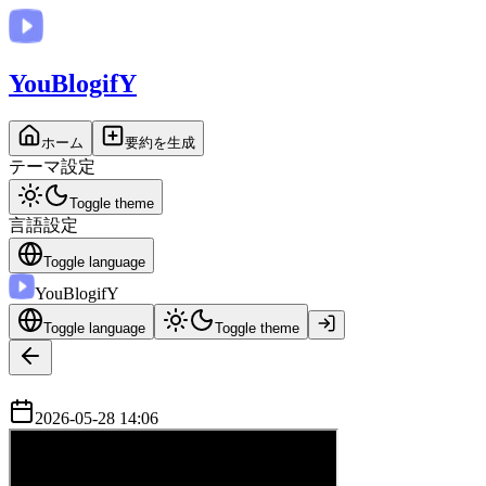
You
BlogifY
ホーム
要約を生成
テーマ設定
Toggle theme
言語設定
Toggle language
You
BlogifY
Toggle language
Toggle theme
2026-05-28 14:06