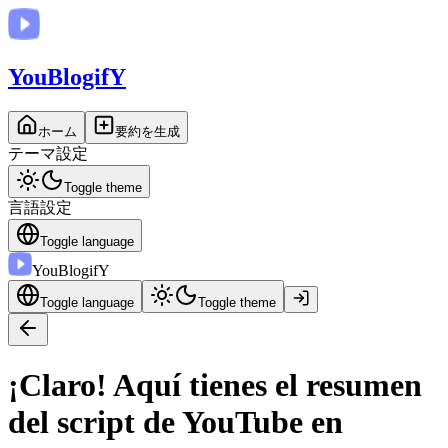
You
BlogifY
ホーム
要約を生成
テーマ設定
Toggle theme
言語設定
Toggle language
You
BlogifY
Toggle language
Toggle theme
¡Claro! Aquí tienes el resumen
del script de YouTube en