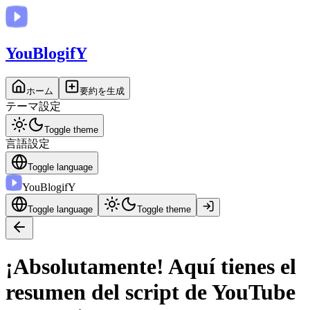
You
BlogifY
ホーム
要約を生成
テーマ設定
Toggle theme
言語設定
Toggle language
You
BlogifY
Toggle language
Toggle theme
¡Absolutamente! Aquí tienes el
resumen del script de YouTube