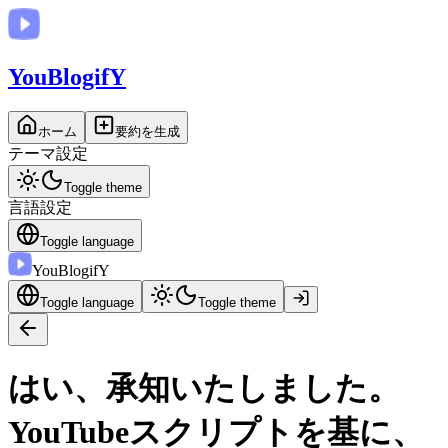
You
BlogifY
ホーム
要約を生成
テーマ設定
Toggle theme
言語設定
Toggle language
You
BlogifY
Toggle language
Toggle theme
はい、承知いたしました。
YouTubeスクリプトを基に、