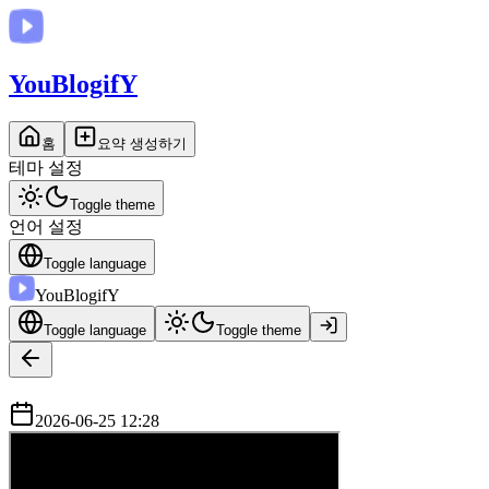
You
BlogifY
홈
요약 생성하기
테마 설정
Toggle theme
언어 설정
Toggle language
You
BlogifY
Toggle language
Toggle theme
2026-06-25 12:28