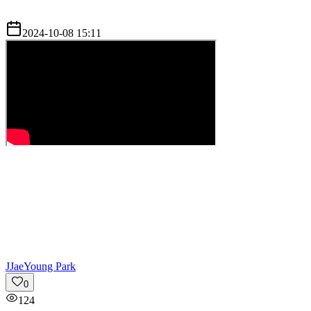
2024-10-08 15:11
J
JaeYoung Park
0
124