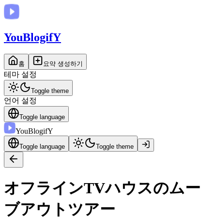
You
BlogifY
홈
요약 생성하기
테마 설정
Toggle theme
언어 설정
Toggle language
You
BlogifY
Toggle language
Toggle theme
オフラインTVハウスのムー
ブアウトツアー