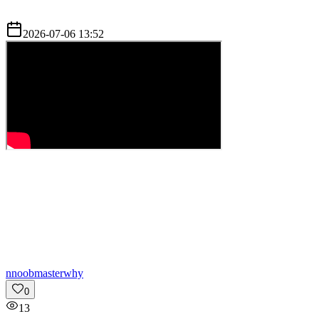
2026-07-06 13:52
n
noobmasterwhy
0
13