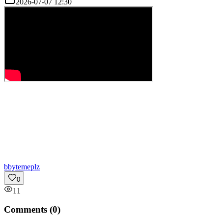
2026-07-07 12:30
b
bytemeplz
0
11
Comments (
0
)