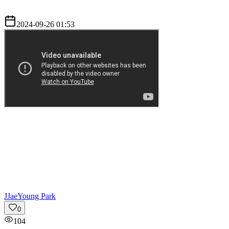
2024-09-26 01:53
J
JaeYoung Park
0
104