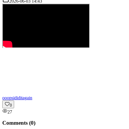
2026-06-03 14:43
o
oopsididitagain
0
27
Comments (
0
)