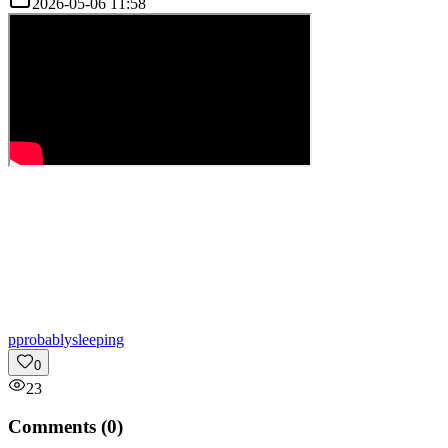
2026-05-06 11:58
p
probablysleeping
0
23
Comments (
0
)