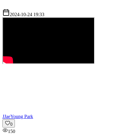
2024-10-24 19:33
J
JaeYoung Park
0
150