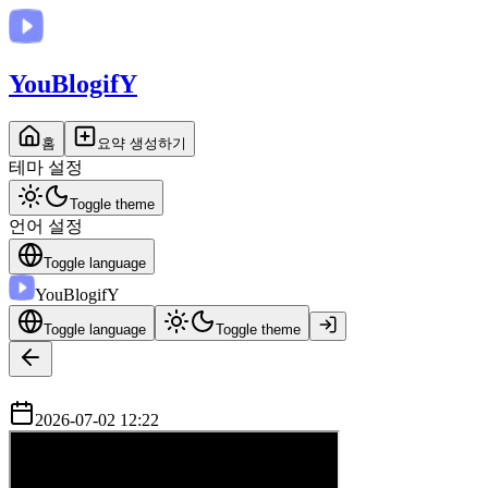
You
BlogifY
홈
요약 생성하기
테마 설정
Toggle theme
언어 설정
Toggle language
You
BlogifY
Toggle language
Toggle theme
2026-07-02 12:22