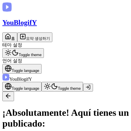
You
BlogifY
홈
요약 생성하기
테마 설정
Toggle theme
언어 설정
Toggle language
You
BlogifY
Toggle language
Toggle theme
¡Absolutamente! Aquí tienes un 
publicado: