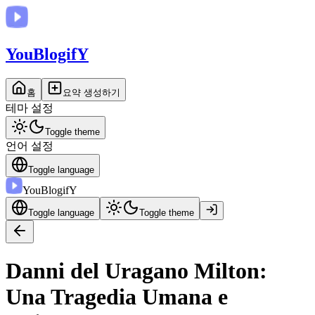
You
BlogifY
홈
요약 생성하기
테마 설정
Toggle theme
언어 설정
Toggle language
You
BlogifY
Toggle language
Toggle theme
Danni del Uragano Milton:
Una Tragedia Umana e