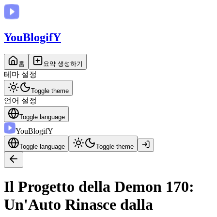
You
BlogifY
홈
요약 생성하기
테마 설정
Toggle theme
언어 설정
Toggle language
You
BlogifY
Toggle language
Toggle theme
Il Progetto della Demon 170:
Un'Auto Rinasce dalla