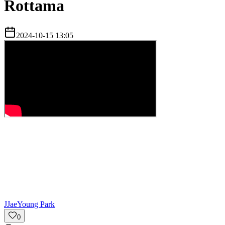
Rottama
2024-10-15 13:05
J
JaeYoung Park
0