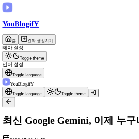
You
BlogifY
홈
요약 생성하기
테마 설정
Toggle theme
언어 설정
Toggle language
You
BlogifY
Toggle language
Toggle theme
최신 Google Gemini, 이제 