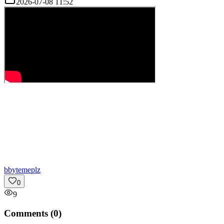
2026-07-08 11:52
b
bytemeplz
0
9
Comments (
0
)