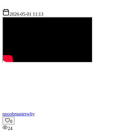
2026-05-01 11:13
n
noobmasterwhy
0
24