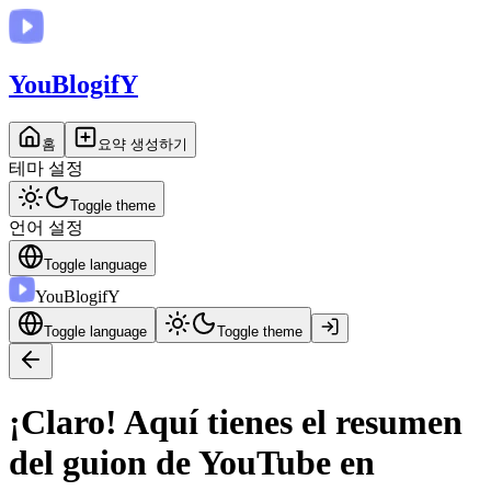
You
BlogifY
홈
요약 생성하기
테마 설정
Toggle theme
언어 설정
Toggle language
You
BlogifY
Toggle language
Toggle theme
¡Claro! Aquí tienes el resumen
del guion de YouTube en