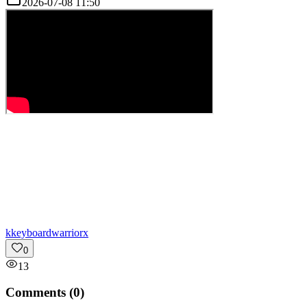
2026-07-08 11:50
k
keyboardwarriorx
0
13
Comments (
0
)