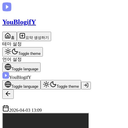
You
BlogifY
홈
요약 생성하기
테마 설정
Toggle theme
언어 설정
Toggle language
You
BlogifY
Toggle language
Toggle theme
2026-04-03 13:09