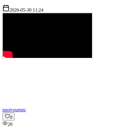
2026-05-30 11:24
n
notyournpc
0
20