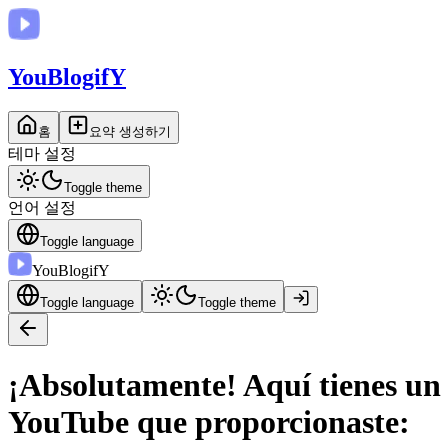
You
BlogifY
홈
요약 생성하기
테마 설정
Toggle theme
언어 설정
Toggle language
You
BlogifY
Toggle language
Toggle theme
¡Absolutamente! Aquí tienes un 
YouTube que proporcionaste: