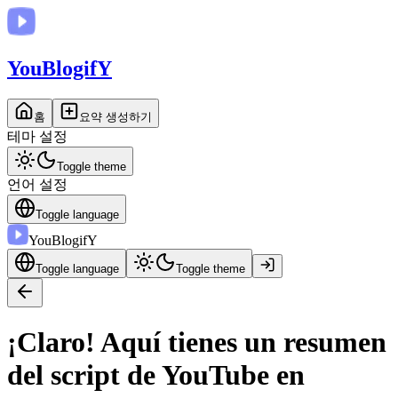
You
BlogifY
홈
요약 생성하기
테마 설정
Toggle theme
언어 설정
Toggle language
You
BlogifY
Toggle language
Toggle theme
¡Claro! Aquí tienes un resumen
del script de YouTube en