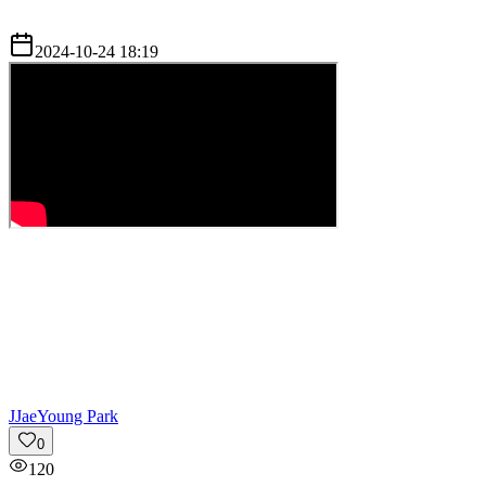
2024-10-24 18:19
J
JaeYoung Park
0
120