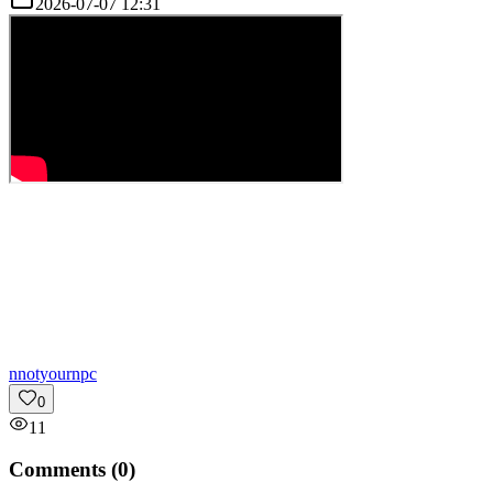
2026-07-07 12:31
n
notyournpc
0
11
Comments (
0
)