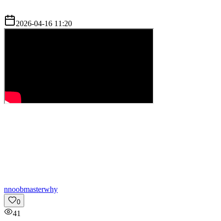
2026-04-16 11:20
n
noobmasterwhy
0
41