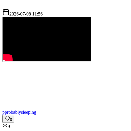
2026-07-08 11:56
p
probablysleeping
0
9