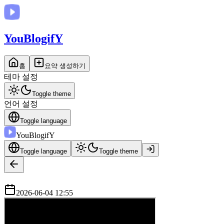
You
BlogifY
홈
요약 생성하기
테마 설정
Toggle theme
언어 설정
Toggle language
You
BlogifY
Toggle language
Toggle theme
2026-06-04 12:55