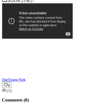
2024-09-23 08:27
J
JaeYoung Park
0
172
Comments (
0
)