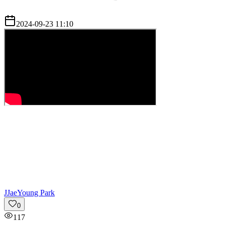
2024-09-23 11:10
J
JaeYoung Park
0
117