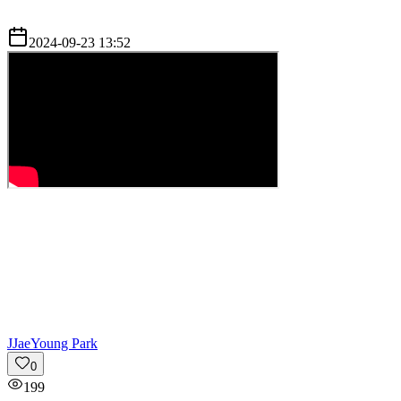
2024-09-23 13:52
J
JaeYoung Park
0
199