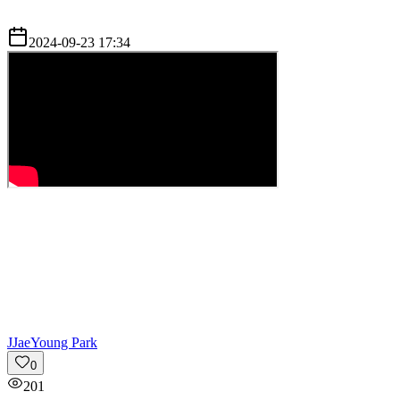
2024-09-23 17:34
J
JaeYoung Park
0
201