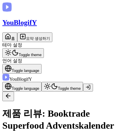
You
BlogifY
홈
요약 생성하기
테마 설정
Toggle theme
언어 설정
Toggle language
You
BlogifY
Toggle language
Toggle theme
제품 리뷰: Booktrade
Superfood Adventskalender