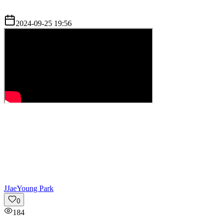
2024-09-25 19:56
J
JaeYoung Park
0
184