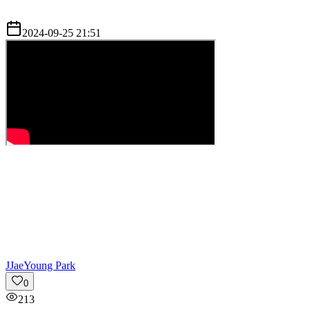
2024-09-25 21:51
J
JaeYoung Park
0
213