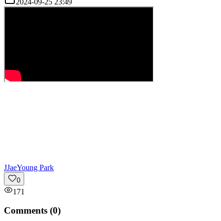
2024-09-25 23:49
J
JaeYoung Park
0
171
Comments (
0
)