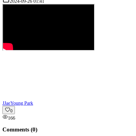
2024-09-26 01:41
J
JaeYoung Park
0
166
Comments (
0
)