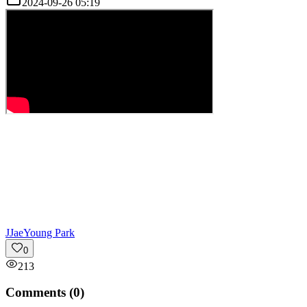
2024-09-26 05:19
J
JaeYoung Park
0
213
Comments (
0
)