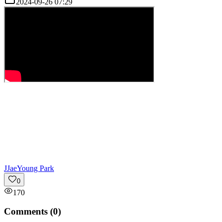
2024-09-26 07:29
J
JaeYoung Park
0
170
Comments (
0
)