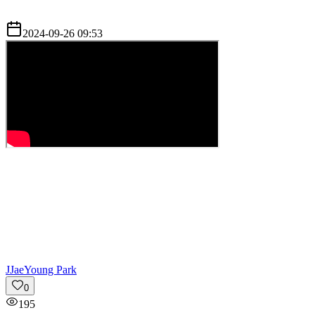
2024-09-26 09:53
J
JaeYoung Park
0
195