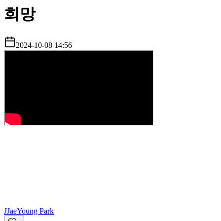
희망
2024-10-08 14:56
J
JaeYoung Park