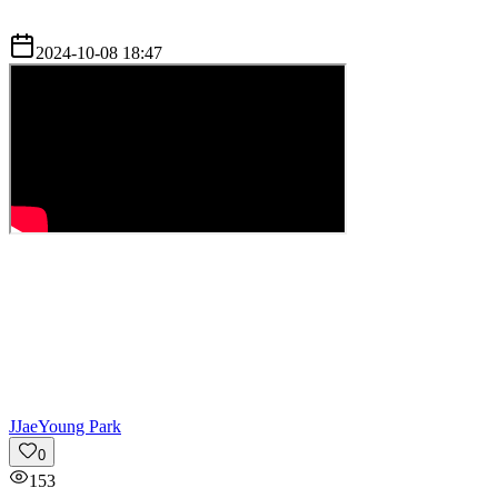
2024-10-08 18:47
J
JaeYoung Park
0
153