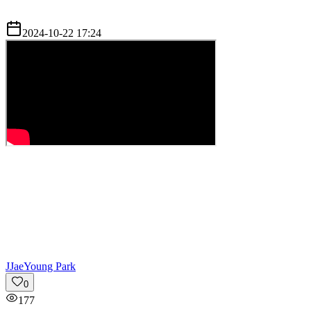
2024-10-22 17:24
J
JaeYoung Park
0
177