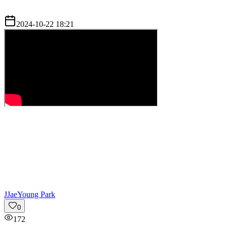
2024-10-22 18:21
J
JaeYoung Park
0
172