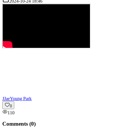
2024-10-24 18:46
J
JaeYoung Park
0
110
Comments (
0
)