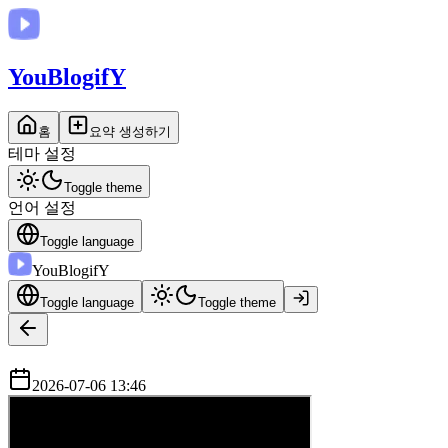
You
BlogifY
홈
요약 생성하기
테마 설정
Toggle theme
언어 설정
Toggle language
You
BlogifY
Toggle language
Toggle theme
2026-07-06 13:46