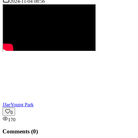
2024-11-04 08:56
J
JaeYoung Park
0
170
Comments (
0
)