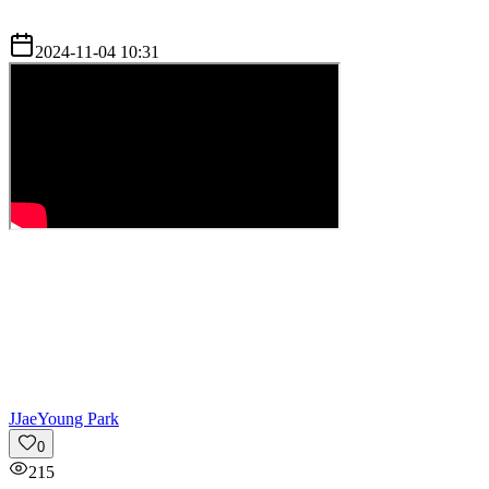
2024-11-04 10:31
J
JaeYoung Park
0
215