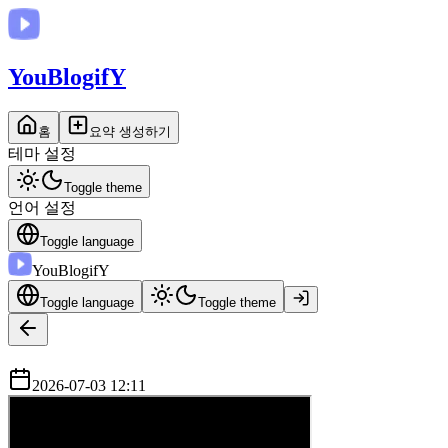
You
BlogifY
홈
요약 생성하기
테마 설정
Toggle theme
언어 설정
Toggle language
You
BlogifY
Toggle language
Toggle theme
2026-07-03 12:11